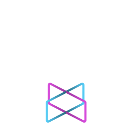
Projetos
O primeiro encontro de realidade
virtual da Paraíba