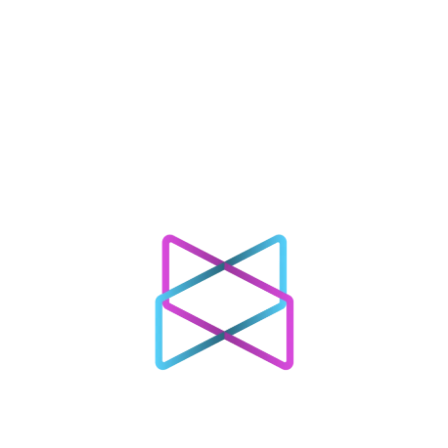
Esqueceu?
Manter logado
Entrar
Ainda não tem uma conta?
Registrar agora